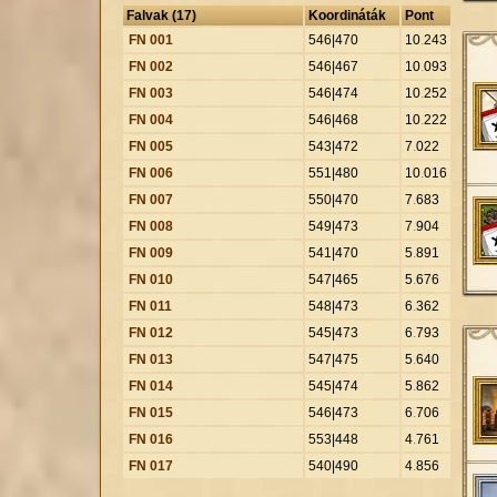
Falvak (17)
Koordináták
Pont
FN 001
546|470
10
.
243
FN 002
546|467
10
.
093
FN 003
546|474
10
.
252
FN 004
546|468
10
.
222
FN 005
543|472
7
.
022
FN 006
551|480
10
.
016
FN 007
550|470
7
.
683
FN 008
549|473
7
.
904
FN 009
541|470
5
.
891
FN 010
547|465
5
.
676
FN 011
548|473
6
.
362
FN 012
545|473
6
.
793
FN 013
547|475
5
.
640
FN 014
545|474
5
.
862
FN 015
546|473
6
.
706
FN 016
553|448
4
.
761
FN 017
540|490
4
.
856