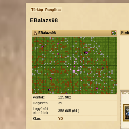
Térkép
Ranglista
EBalazs98
Profi
EBalazs98
Pontok:
125
.
982
Helyezés:
39
Legyőzött
358
.
605 (64.)
ellenfelek:
Klán:
YD