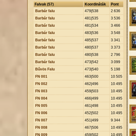
Falvak (57)
Koordináták
Pont
Barbár falu
479|538
2
.
636
Barbár falu
481|535
3
.
536
Barbár falu
481|534
3
.
466
Barbár falu
483|536
3
.
548
Barbár falu
485|537
3
.
341
Barbár falu
480|537
3
.
373
Barbár falu
480|538
2
.
796
Barbár falu
473|542
3
.
099
Bűvös Falu
473|540
5
.
198
FN 001
463|500
10
.
505
FN 002
462|496
10
.
495
FN 003
459|503
10
.
495
FN 004
466|499
10
.
495
FN 005
461|498
10
.
495
FN 006
452|502
10
.
495
FN 007
451|499
9
.
344
FN 008
467|506
10
.
495
FN 009
459|502
10
.
495