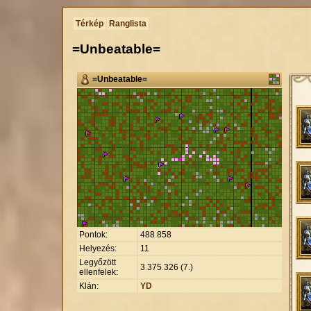
Térkép
Ranglista
=Unbeatable=
=Unbeatable=
Pontok:
488
.
858
Helyezés:
11
Legyőzött
3
.
375
.
326 (7.)
ellenfelek:
Klán:
YD