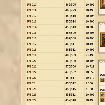
FN 010
466|505
10
.
495
FN 011
465|499
10
.
495
FN 012
458|510
10
.
495
FN 013
456|514
10
.
495
FN 014
458|513
10
.
789
FN 015
456|509
10
.
495
FN 016
462|508
10
.
495
FN 017
460|511
10
.
495
FN 018
461|511
10
.
495
FN 019
466|503
7
.
449
FN 020
463|499
10
.
495
FN 021
470|506
10
.
728
FN 022
473|502
10
.
559
Vil
FN 023
454|517
10
.
173
FN 024
454|512
9
.
606
FN 025
455|515
7
.
030
Vil
FN 026
453|511
10
.
495
FN 027
459|518
10
.
495