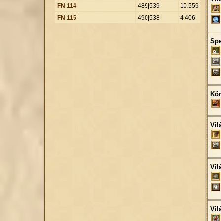
FN 114
489|539
10
.
559
FN 115
490|538
4
.
406
Spe
Kön
Vil
Vil
Vil