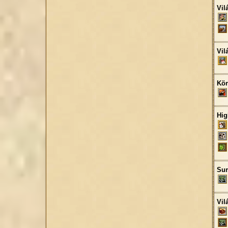
Vil
Vil
Kön
Hig
Sum
Vil