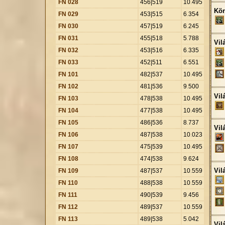
FN 028
456|519
10
.
495
Kön
FN 029
453|515
6
.
354
FN 030
457|519
6
.
245
FN 031
455|518
5
.
788
Vil
FN 032
453|516
6
.
335
FN 033
452|511
6
.
551
FN 101
482|537
10
.
495
FN 102
481|536
9
.
500
Vil
FN 103
478|538
10
.
495
FN 104
477|538
10
.
495
FN 105
486|536
8
.
737
Vil
FN 106
487|538
10
.
023
FN 107
475|539
10
.
495
FN 108
474|538
9
.
624
Vil
FN 109
487|537
10
.
559
FN 110
488|538
10
.
559
FN 111
490|539
9
.
456
FN 112
489|537
10
.
559
FN 113
489|538
5
.
042
Vil